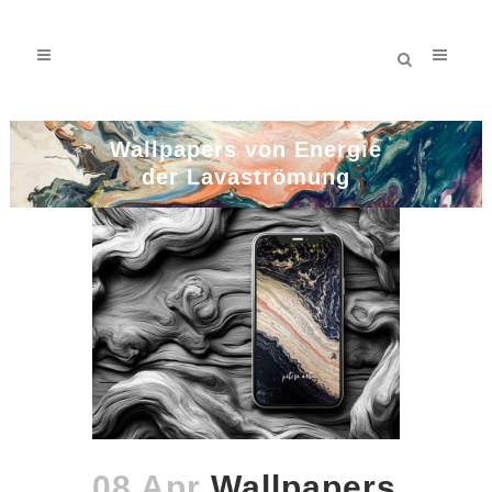
Wallpapers von Energie
der Lavaströmung
08 Apr
Wallpapers