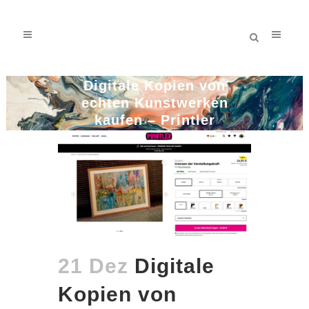
Digitale Kopien von
echten Kunstwerken
kaufen – Printler
21 Dez
Digitale
Kopien von