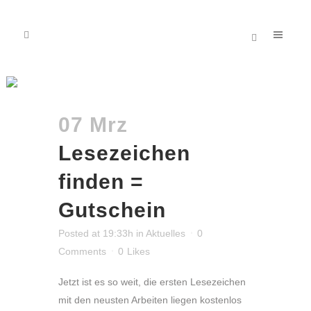
Lesezeichen Tag
07 Mrz
Lesezeichen
finden =
Gutschein
Posted at 19:33h
in
Aktuelles
0
Comments
0
Likes
Jetzt ist es so weit, die ersten Lesezeichen
mit den neusten Arbeiten liegen kostenlos