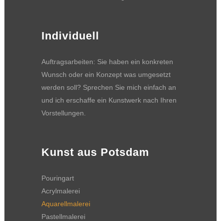
Individuell
Auftragsarbeiten: Sie haben ein konkreten
Wunsch oder ein Konzept was umgesetzt
werden soll? Sprechen Sie mich einfach an
und ich erschaffe ein Kunstwerk nach Ihren
Vorstellungen.
Kunst aus Potsdam
Pouringart
Acrylmalerei
Aquarellmalerei
Pastellmalerei