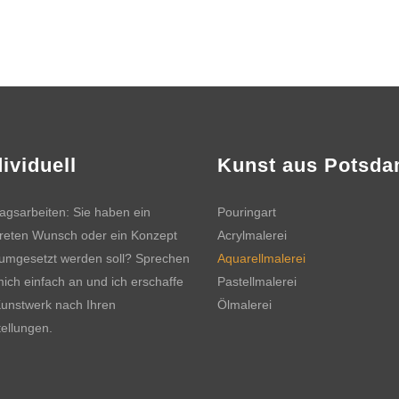
dividuell
Kunst aus Potsd
ragsarbeiten: Sie haben ein
Pouringart
reten Wunsch oder ein Konzept
Acrylmalerei
umgesetzt werden soll? Sprechen
Aquarellmalerei
mich einfach an und ich erschaffe
Pastellmalerei
Kunstwerk nach Ihren
Ölmalerei
tellungen.