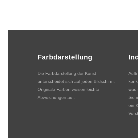
Farbdarstellung
In
Die Farbdarstellung der Kunst
Auft
unterscheidet sich auf jeden Bildschirm.
konk
Originale Farben weisen leichte
was 
Abweichungen auf.
Sie 
ein 
Vors