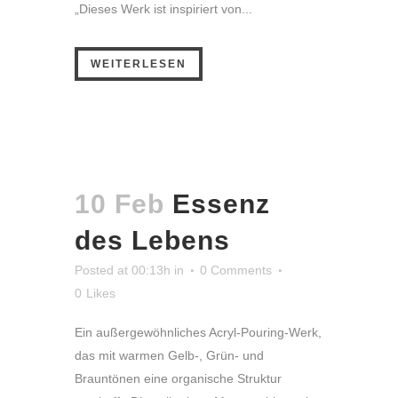
„Dieses Werk ist inspiriert von...
WEITERLESEN
10 Feb
Essenz
des Lebens
Posted at 00:13h
in
0 Comments
0
Likes
Ein außergewöhnliches Acryl-Pouring-Werk,
das mit warmen Gelb-, Grün- und
Brauntönen eine organische Struktur