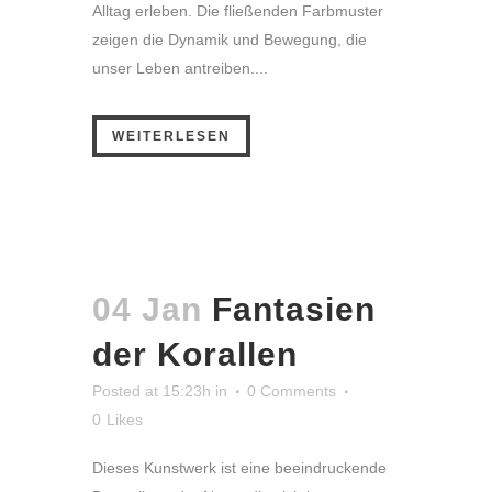
Alltag erleben. Die fließenden Farbmuster
zeigen die Dynamik und Bewegung, die
unser Leben antreiben....
WEITERLESEN
04 Jan
Fantasien
der Korallen
Posted at 15:23h
in
0 Comments
0
Likes
Dieses Kunstwerk ist eine beeindruckende